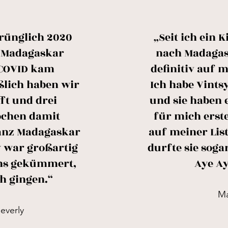
rünglich 2020
„Seit ich ein K
h Madagaskar
nach Madagask
 COVID kam
definitiv auf 
ßlich haben wir
Ich habe Vints
ft und drei
und sie haben 
ochen damit
für mich erstel
anz Madagaskar
auf meiner Lis
w war großartig
durfte sie soga
uns gekümmert,
Aye Ay
h gingen.“
Ma
everly