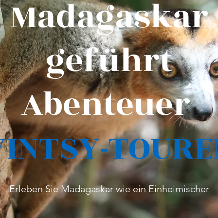
Madagaskar
geführt
Abenteuer
VINTSY-TOURE
Erleben Sie Madagaskar wie ein Einheimischer