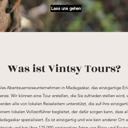
Lass uns gehen
Was ist Vintsy Tours?
kales Abenteuerreiseunternehmen in Madagaskar, das einzigartige Erl
Grenze. Wir können eine Tour erstellen, die Sie zufrieden stellen wird
erden alle von lokalen Reiseleitern unterstützt, die auf ihre einzigart
inem lokalen Vollzeitführer begleitet, der dafür sorgen kann, dass alle
 Madagaskar spezialisiert. Es ist einzigartig und wie kein anderer Ort
nkreich und hat über 175.000 einzigartige Arten von Flora und Faun