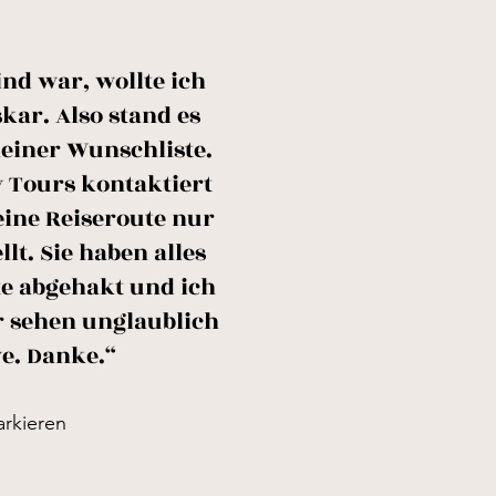
ind war, wollte ich
ar. Also stand es
meiner Wunschliste.
y Tours kontaktiert
eine Reiseroute nur
lt. Sie haben alles
te abgehakt und ich
r sehen unglaublich
e. Danke.“
rkieren